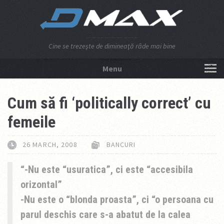
Cine se trezeşte de dimineaţă râde mai bine
Menu
NU APĂSA AICI!
Cum să fi ‘politically correct’ cu
femeile
26 MARCH, 2008
BANCURI
-Nu este “usuratica”, ci este “accesibila
orizontal”
-Nu este o “blonda proasta”, ci “o persoana cu
parul deschis care s-a abatut de la calea