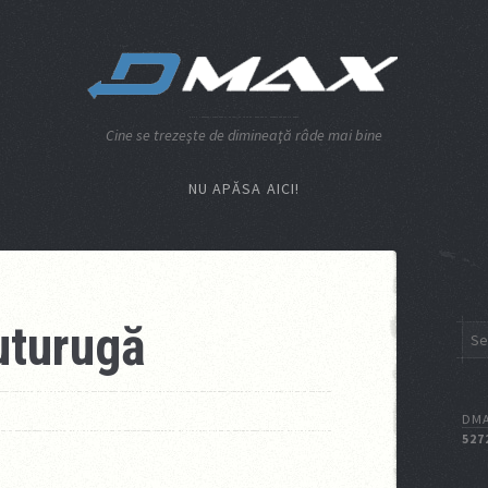
Cine se trezeşte de dimineaţă râde mai bine
NU APĂSA AICI!
buturugă
DMA
527