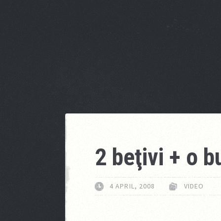
2 beţivi + o 
4 APRIL, 2008
VIDEO