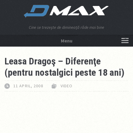
Cine se trezeşte de dimineaţă râde mai bine
Menu
NU APĂSA AICI!
Leasa Dragoş – Diferenţe
(pentru nostalgici peste 18 ani)
11 APRIL, 2008
VIDEO