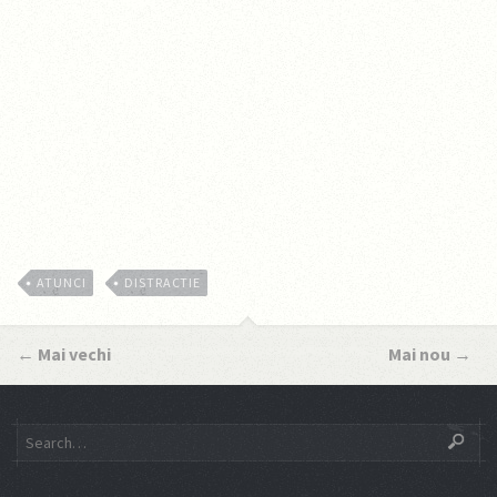
ATUNCI
DISTRACTIE
←
Mai vechi
Mai nou
→