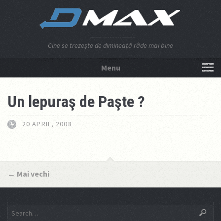
Cine se trezeşte de dimineaţă râde mai bine
Menu
NU APĂSA AICI!
Un lepuraş de Paşte ?
20 APRIL, 2008
←
Mai vechi