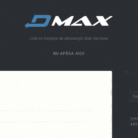
Cine se trezeşte de dimineaţă râde mai bine
NU APĂSA AICI!
DMA
527