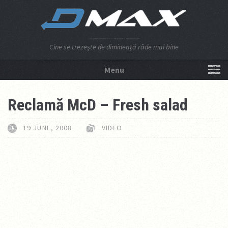
Cine se trezeşte de dimineaţă râde mai bine
Menu
NU APĂSA AICI!
Reclamă McD – Fresh salad
19 JUNE, 2008
VIDEO