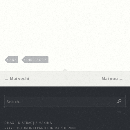
ADS
DISTRACTIE
←
Mai vechi
Mai nou
→
DMAX – DISTRACŢIE MAXIMĂ
5272
POSTURI INCEPAND DIN MARTIE 2008