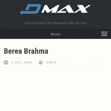
Cine se trezeşte de dimineaţă râde mai bine
Menu
NU APĂSA AICI!
Berea Brahma
3 JULY, 2008
VIDEO