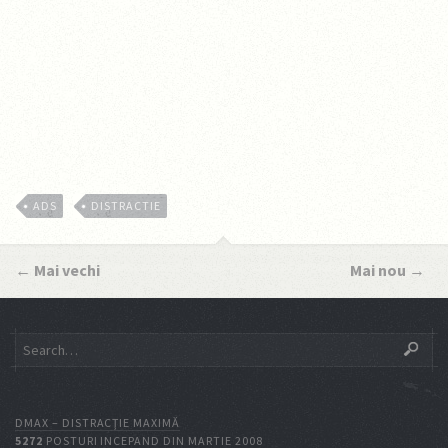
ADS
DISTRACTIE
←
Mai vechi
Mai nou
→
DMAX – DISTRACŢIE MAXIMĂ
5272
POSTURI INCEPAND DIN MARTIE 2008