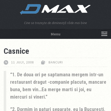
Cine se trezeşte de dimineaţă râde mai bine
Menu
NU APĂSA AICI!
Casnice
11 JULY, 2008
BANCURI
1. De doua ori pe saptamana mergem intr-un
restaurant dragut -companie placuta, mancare
buna, bem vin…Ea merge marti si joi, eu
miercuri si vineri.
2. Dormim in paturi separate, eu la Bucuresti,