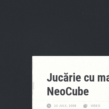
Jucărie cu ma
NeoCube
23 JULY, 2008
VIDEO