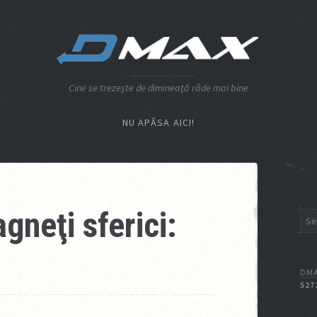
Cine se trezeşte de dimineaţă râde mai bine
NU APĂSA AICI!
gneţi sferici:
DMA
527