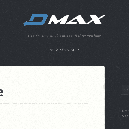
Cine se trezeşte de dimineaţă râde mai bine
NU APĂSA AICI!
e
DMA
527