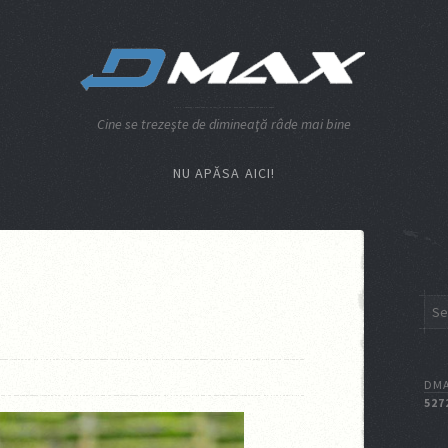
Cine se trezeşte de dimineaţă râde mai bine
NU APĂSA AICI!
DMA
527