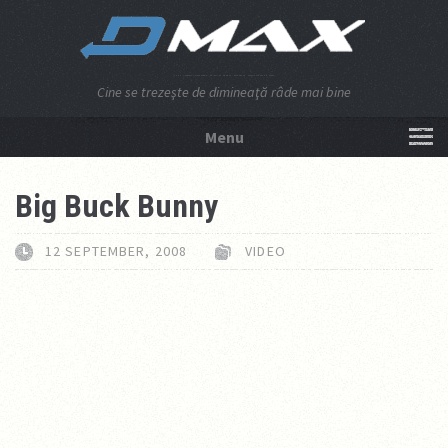
Cine se trezeşte de dimineaţă râde mai bine
Menu
NU APĂSA AICI!
Big Buck Bunny
12 SEPTEMBER, 2008
VIDEO