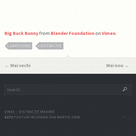
Big Buck Bunny
from
Blender Foundation
on
Vimeo
.
CARTOONS
DISTRACTIE
←
Mai vechi
Mai nou
→
DMAX – DISTRACŢIE MAXIMĂ
5272
POSTURI INCEPAND DIN MARTIE 2008