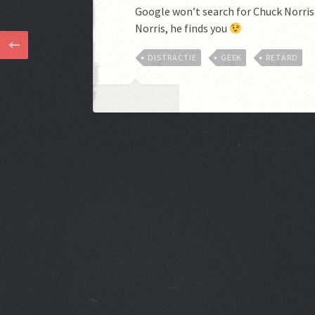
Google won’t search for Chuck Norris
Norris, he finds you
DISTRACTIE
GEEK
RETARD