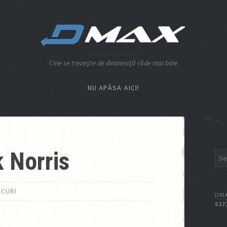
Cine se trezeşte de dimineaţă râde mai bine
NU APĂSA AICI!
 Norris
CURI
DMA
527