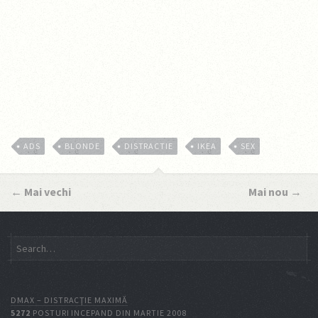
ADS
BLONDE
DISTRACTIE
IKEA
SEX
←
Mai vechi
Mai nou
→
DMAX – DISTRACŢIE MAXIMĂ
5272
POSTURI INCEPAND DIN MARTIE 2008