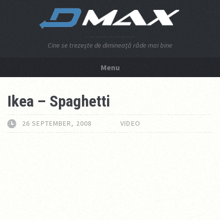
Cine se trezeşte de dimineaţă râde mai bine
Menu
NU APĂSA AICI!
Ikea – Spaghetti
26 SEPTEMBER, 2008
VIDEO