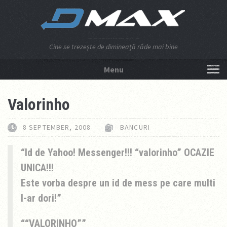
Cine se trezeşte de dimineaţă râde mai bine
Menu
NU APĂSA AICI!
Valorinho
8 SEPTEMBER, 2008
BANCURI
Id de Yahoo! Messenger!!! “valorinho” OCAZIE
UNICA!!!
Este vorba despre un id de mess pe care multi
l-ar dori!
“VALORINHO”