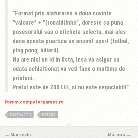
Format prin alaturarea a doua cuvinte
“valoare” + “(ronald)inho”, doreste sa puna
posesorului sau o eticheta selecta, mai ales
daca acesta practica un anumit sport (fotbal,
ping pong, biliard).
Nu are nici un id in lista, insa va asigur ca
odata achizitionat va veti face o multime de
prieteni.
Pretul este de 200 LEI, si nu este negociabil!
forum.computergames.ro
DISTRACTIE
RETARD
←
Mai vechi
Mai nou
→