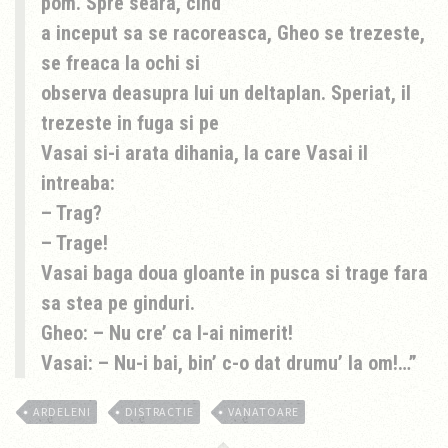
pom. Spre seara, cind
a inceput sa se racoreasca, Gheo se trezeste,
se freaca la ochi si
observa deasupra lui un deltaplan. Speriat, il
trezeste in fuga si pe
Vasai si-i arata dihania, la care Vasai il
intreaba:
– Trag?
– Trage!
Vasai baga doua gloante in pusca si trage fara
sa stea pe ginduri.
Gheo: – Nu cre’ ca l-ai nimerit!
Vasai: – Nu-i bai, bin’ c-o dat drumu’ la om!…
ARDELENI
DISTRACTIE
VANATOARE