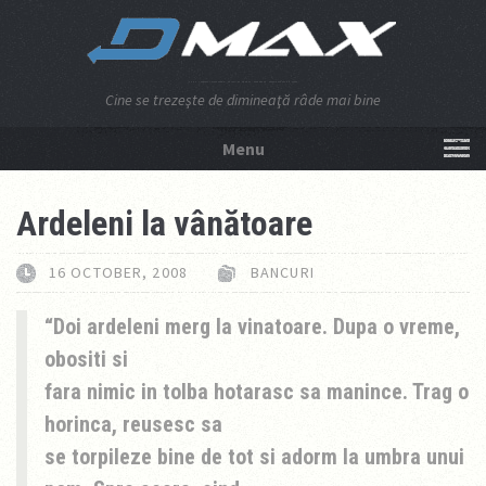
Cine se trezeşte de dimineaţă râde mai bine
Menu
NU APĂSA AICI!
Ardeleni la vânătoare
16 OCTOBER, 2008
BANCURI
Doi ardeleni merg la vinatoare. Dupa o vreme,
obositi si
fara nimic in tolba hotarasc sa manince. Trag o
horinca, reusesc sa
se torpileze bine de tot si adorm la umbra unui