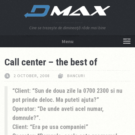
Cine se trezeşte de dimineaţă râde mai bine
Menu
NU APĂSA AICI!
Call center – the best of
2 OCTOBER, 2008
BANCURI
Client: “Sun de doua zile la 0700 2300 si nu
pot prinde deloc. Ma puteti ajuta?”
Operator: “De unde aveti acel numar,
domnule?”.
Client: “Era pe usa companiei”