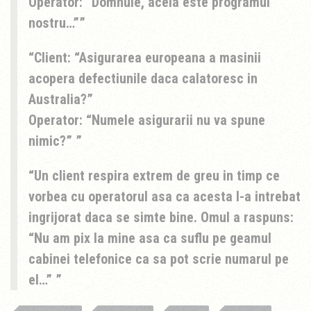
Operator: “Domnule, acela este programul
nostru…”
Client: “Asigurarea europeana a masinii
acopera defectiunile daca calatoresc in
Australia?”
Operator: “Numele asigurarii nu va spune
nimic?”
Un client respira extrem de greu in timp ce
vorbea cu operatorul asa ca acesta l-a intrebat
ingrijorat daca se simte bine. Omul a raspuns:
“Nu am pix la mine asa ca suflu pe geamul
cabinei telefonice ca sa pot scrie numarul pe
el…”