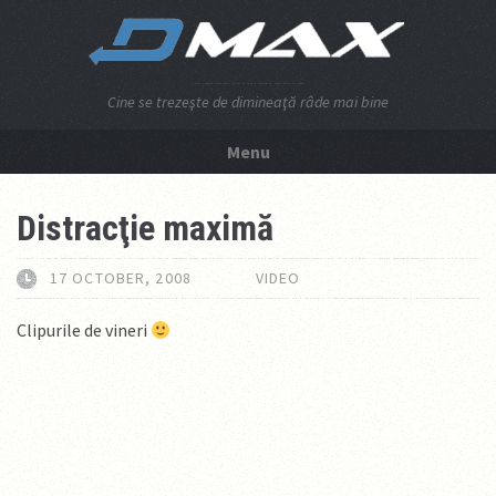
Cine se trezeşte de dimineaţă râde mai bine
Menu
NU APĂSA AICI!
Distracţie maximă
17 OCTOBER, 2008
VIDEO
Clipurile de vineri