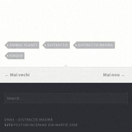
ANIMAL PLANET
DISTRACTIE
DISTRACTIE MAXIMA
KINDER
←
Mai vechi
Mai nou
→
DMAX – DISTRACŢIE MAXIMĂ
5272
POSTURI INCEPAND DIN MARTIE 2008