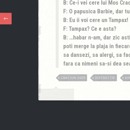
B: Ce-i vei cere lui Mos Cra
F: O papusica Barbie, dar tu
B: Eu ii voi cere un Tampax!
F: Tampax? Ce e asta?
B: …habar n-am, dar zic asti
poti merge la plaja in fiecar
sa dansezi, sa alergi, sa fa
fara ca nimeni sa-si dea s
CRACIUN 2009
DISTRACTIE
KI