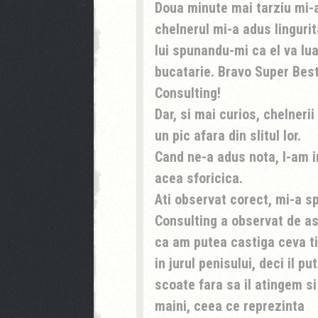
Doua minute mai tarziu mi-a
chelnerul mi-a adus lingurit
lui spunandu-mi ca el va lua
bucatarie. Bravo Super Bes
Consulting!
Dar, si mai curios, chelneri
un pic afara din slitul lor.
Cand ne-a adus nota, l-am i
acea sforicica.
Ati observat corect, mi-a s
Consulting a observat de 
ca am putea castiga ceva ti
in jurul penisului, deci il p
scoate fara sa il atingem s
maini, ceea ce reprezinta