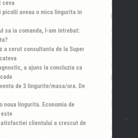
t ceva
i picolii aveau o mica lingurita in
ul sa ia comanda, l-am intrebat:
ita?
tz a cerut consultanta de la Super
 cateva
iagnostic, a ajuns la concluzia ca
 cade
cventa de 3 lingurite/masa/ora. De
 o noua lingurita. Economia de
 este
atisfactiei clientului a crescut de