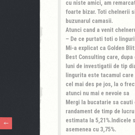
cu niste amici, am remarca
foarte bizar. Toti chelnerii s
buzunarul camasii.
Atunci cand a venit chelner
– De ce purtati toti o lingur
Mi-a explicat ca Golden Bli
Best Consulting care, dupa
luni de investigatii de tip d
lingurita este tacamul care
cel mai des pe jos, la o fre
atunci nu mai e nevoie sa
Mergi la bucatarie sa cauti
randament de timp de lucru
estimata la 5,21%.Indicele s
asemenea cu 3,75%.