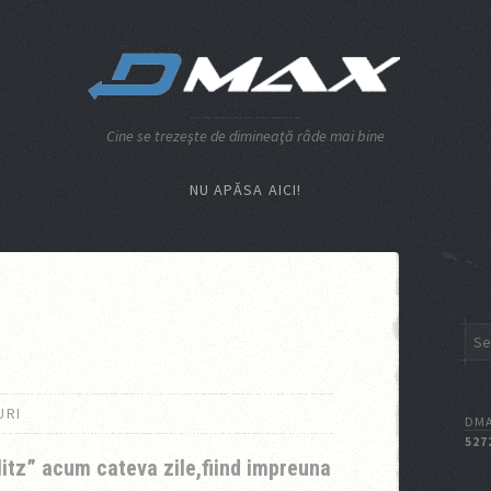
Cine se trezeşte de dimineaţă râde mai bine
NU APĂSA AICI!
URI
DMA
527
itz” acum cateva zile,fiind impreuna