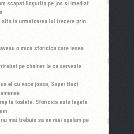
m scapat lingurita pe jos si imediat
a
 alta la urmatoarea lui trecere prin
t
i aveau o mica sforicica care iesea
ntrebat pe chelner la ce serveste
pus el cu voce joasa, Super Best
asemenea
mp la toalete. Sforicica este legata
utem
i nu mai trebuie sa ne mai spalam pe