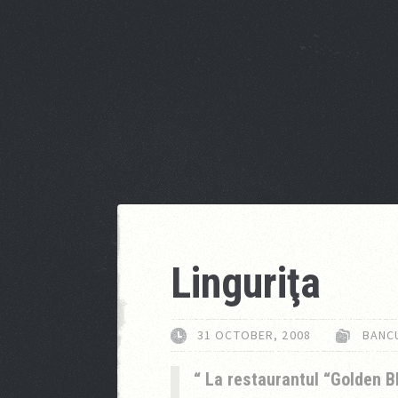
Linguriţa
31 OCTOBER, 2008
BANC
La restaurantul “Golden Bl