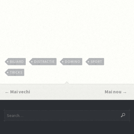
BILIARD
DISTRACTIE
DOMINO
SPORT
TRICKS
←
Mai vechi
Mai nou
→