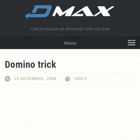
Cine se trezeşte de dimineaţă râde mai bine
Menu
NU APĂSA AICI!
Domino trick
18 NOVEMBER, 2008
VIDEO