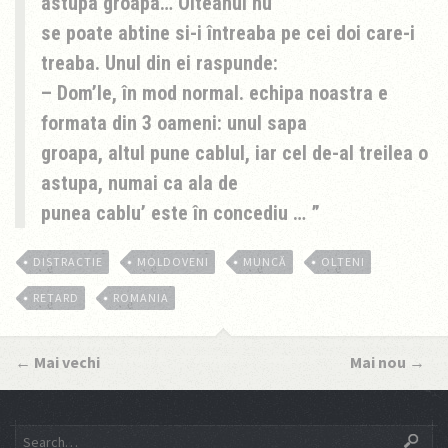
astupa groapa… Olteanul nu
se poate abtine si-i întreaba pe cei doi care-i
treaba. Unul din ei raspunde:
– Dom’le, în mod normal. echipa noastra e
formata din 3 oameni: unul sapa
groapa, altul pune cablul, iar cel de-al treilea o
astupa, numai ca ala de
punea cablu’ este în concediu …
DISTRACTIE
MOLDOVENI
MUNCĂ
OLTENI
RETARD
ROMANIA
←
Mai vechi
Mai nou
→