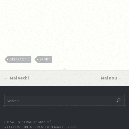
DISTRACTIE
SPORT
←
Mai vechi
Mai nou
→
DMAX – DISTRACŢIE MAXIMĂ
5272
POSTURI INCEPAND DIN MARTIE 2008