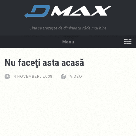
Cine se trezeşte de dimineaţă râde mai bine
Menu
NU APĂSA AICI!
Nu faceţi asta acasă
4 NOVEMBER, 2008
VIDEO