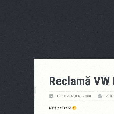
Reclamă VW 
19 NOVEMBER, 2008
VID
Mică dar tare