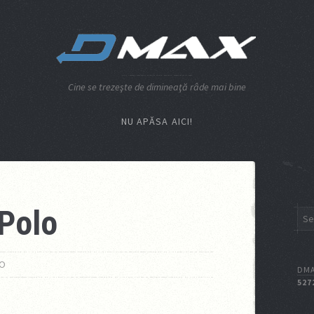
Cine se trezeşte de dimineaţă râde mai bine
NU APĂSA AICI!
Polo
EO
DMA
527