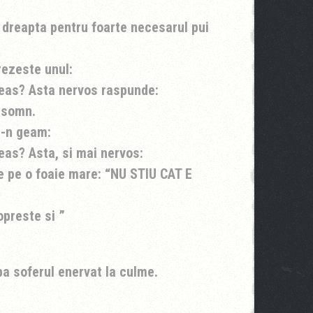
 dreapta pentru foarte necesarul pui
rezeste unul:
ceas? Asta nervos raspunde:
a somn.
e-n geam:
eas? Asta, si mai nervos:
ie pe o foaie mare: “NU STIU CAT E
 opreste si
ba soferul enervat la culme.