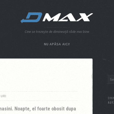
Cine se trezeşte de dimineaţă râde mai bine
NU APĂSA AICI!
URI
DMA
527
masini. Noapte, el foarte obosit dupa