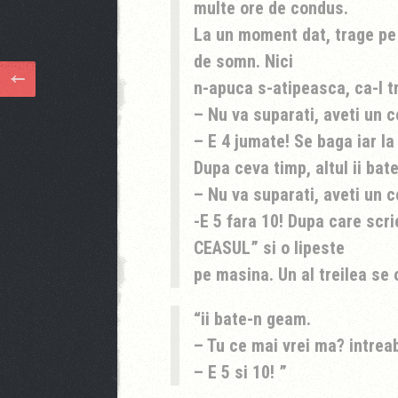
multe ore de condus.
La un moment dat, trage pe
de somn. Nici
n-apuca s-atipeasca, ca-l t
– Nu va suparati, aveti un 
– E 4 jumate! Se baga iar l
Dupa ceva timp, altul ii bat
– Nu va suparati, aveti un c
-E 5 fara 10! Dupa care scr
CEASUL” si o lipeste
pe masina. Un al treilea se
ii bate-n geam.
– Tu ce mai vrei ma? intrea
– E 5 si 10!