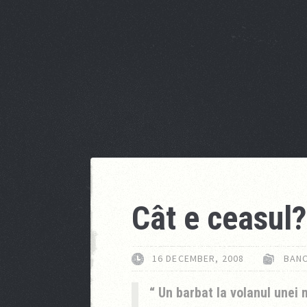
Cât e ceasul?
16 DECEMBER, 2008
BANC
Un barbat la volanul unei 