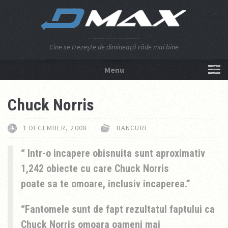
Cine se trezeşte de dimineaţă râde mai bine
Menu
NU APĂSA AICI!
Chuck Norris
1 DECEMBER, 2008
BANCURI
Intr-o incapere obisnuita sunt aproximativ
1,242 obiecte cu care Chuck Norris
poate sa te omoare, inclusiv incaperea.
Fantomele sunt de fapt rezultatul faptului ca
Chuck Norris omoara oameni mai