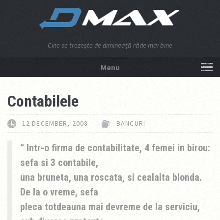
Cine se trezeşte de dimineaţă râde mai bine
Menu
NU APĂSA AICI!
Contabilele
12 DECEMBER, 2008
BANCURI
Intr-o firma de contabilitate, 4 femei in birou:
sefa si 3 contabile,
una bruneta, una roscata, si cealalta blonda.
De la o vreme, sefa
pleca totdeauna mai devreme de la serviciu,