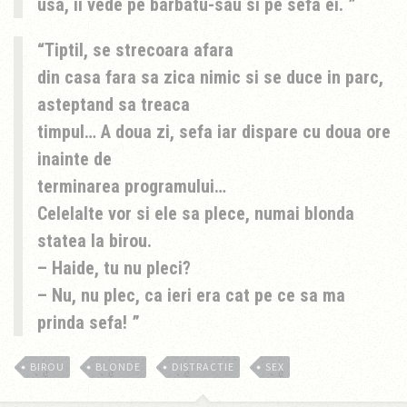
usa, ii vede pe barbatu-sau si pe sefa ei.
Tiptil, se strecoara afara
din casa fara sa zica nimic si se duce in parc,
asteptand sa treaca
timpul… A doua zi, sefa iar dispare cu doua ore
inainte de
terminarea programului…
Celelalte vor si ele sa plece, numai blonda
statea la birou.
– Haide, tu nu pleci?
– Nu, nu plec, ca ieri era cat pe ce sa ma
prinda sefa!
BIROU
BLONDE
DISTRACTIE
SEX