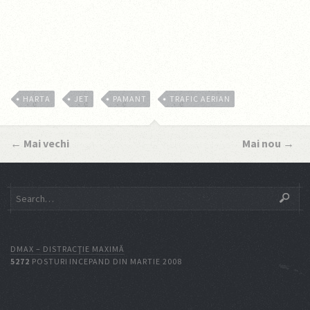
HARTA
JET
PAMANT
TRAFIC AERIAN
←
Mai vechi
Mai nou
→
DMAX – DISTRACŢIE MAXIMĂ
5272
POSTURI INCEPAND DIN MARTIE 2008