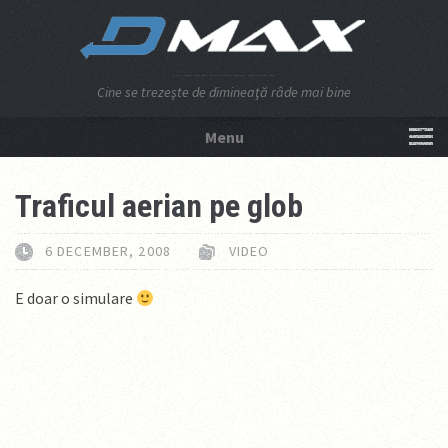
Cine se trezeşte de dimineaţă râde mai bine
Menu
NU APĂSA AICI!
Traficul aerian pe glob
6 DECEMBER, 2008
VIDEO
E doar o simulare