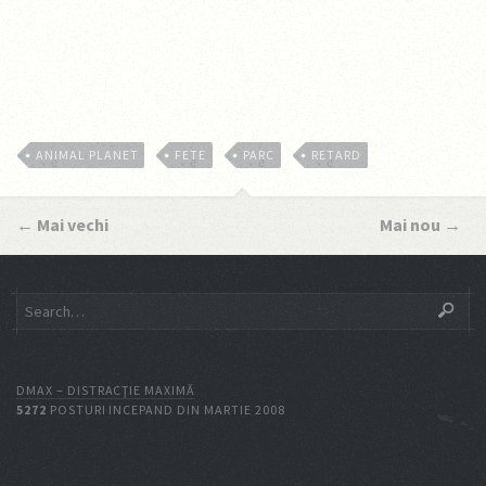
ANIMAL PLANET
FETE
PARC
RETARD
←
Mai vechi
Mai nou
→
DMAX – DISTRACŢIE MAXIMĂ
5272
POSTURI INCEPAND DIN MARTIE 2008