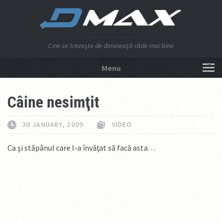
Cine se trezeşte de dimineaţă râde mai bine
Menu
NU APĂSA AICI!
Câine nesimţit
30 JANUARY, 2009
VIDEO
Ca şi stăpânul care l-a învăţat să facă asta…