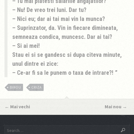
– Tu mai platesti salariile angajatilor?
– Nu! De vreo trei luni. Dar tu?
– Nici eu; dar ai tai mai vin la munca?
– Suprinzator, da. Vin in fiecare dimineata,
semneaza condica, muncesc. Dar ai tai?
– Si ai mei!
Stau ei si se gandesc si dupa citeva minute,
unul dintre ei zice:
– Ce-ar fi sa le punem o taxa de intrare?!
BIROU
CRIZA
←
Mai vechi
Mai nou
→