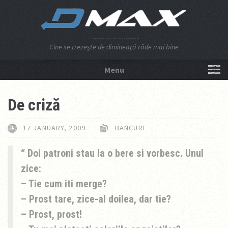
Cine se trezeşte de dimineaţă râde mai bine
Menu
NU APĂSA AICI!
De criză
17 JANUARY, 2009
BANCURI
Doi patroni stau la o bere si vorbesc. Unul
zice:
– Tie cum iti merge?
– Prost tare, zice-al doilea, dar tie?
– Prost, prost!