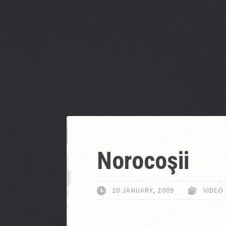
Norocoşii
20 JANUARY, 2009
VIDEO