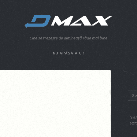
Cine se trezeşte de dimineaţă râde mai bine
NU APĂSA AICI!
DMA
527