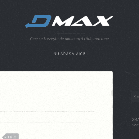
Cine se trezeşte de dimineaţă râde mai bine
NU APĂSA AICI!
DMA
527
TICO