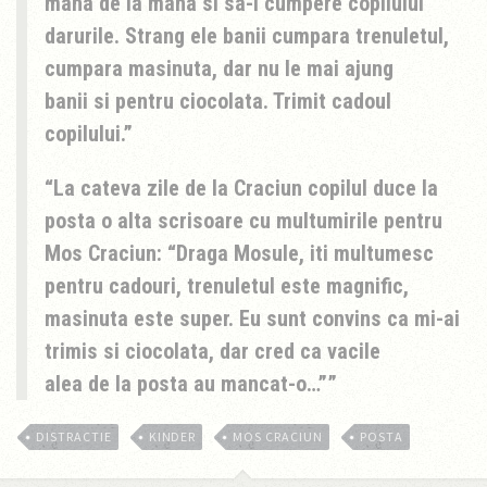
mana de la mana si sa-i cumpere copilului
darurile. Strang ele banii cumpara trenuletul,
cumpara masinuta, dar nu le mai ajung
banii si pentru ciocolata. Trimit cadoul
copilului.
La cateva zile de la Craciun copilul duce la
posta o alta scrisoare cu multumirile pentru
Mos Craciun: “Draga Mosule, iti multumesc
pentru cadouri, trenuletul este magnific,
masinuta este super. Eu sunt convins ca mi-ai
trimis si ciocolata, dar cred ca vacile
alea de la posta au mancat-o…”
DISTRACTIE
KINDER
MOS CRACIUN
POSTA