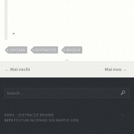
CHITARA
DISTRACTIE
MUZICA
←
Mai vechi
Mai nou
→
DMAX – DISTRACŢIE MAXIMĂ
5272
POSTURI INCEPAND DIN MARTIE 2008