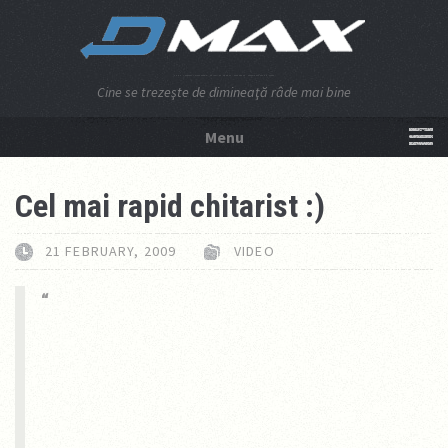
Cine se trezeşte de dimineaţă râde mai bine
Menu
NU APĂSA AICI!
Cel mai rapid chitarist :)
21 FEBRUARY, 2009
VIDEO