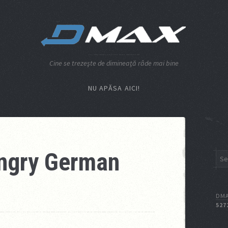
Cine se trezeşte de dimineaţă râde mai bine
NU APĂSA AICI!
Angry German
DMA
527