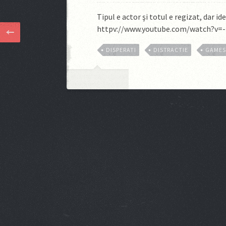
Tipul e actor şi totul e regizat, dar
httpv://www.youtube.com/watch?v=
DISPERATI
DISTRACTIE
GAME