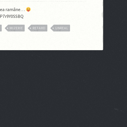
 ideea ramâne…
-P7r9Y0SSBQ
S
MIZERIE
RETARD
UNREAL