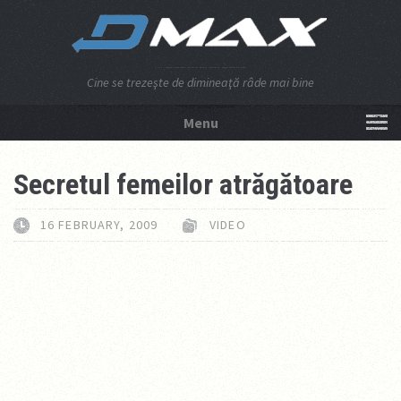
Cine se trezeşte de dimineaţă râde mai bine
Menu
NU APĂSA AICI!
Secretul femeilor atrăgătoare
16 FEBRUARY, 2009
VIDEO