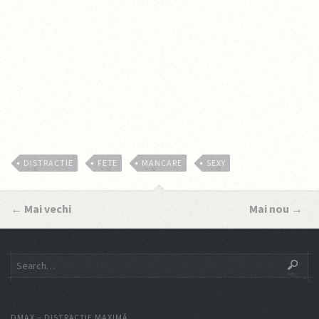
DISTRACTIE
FETE
MANCARE
SEXY
←
Mai vechi
Mai nou
→
DMAX – DISTRACŢIE MAXIMĂ