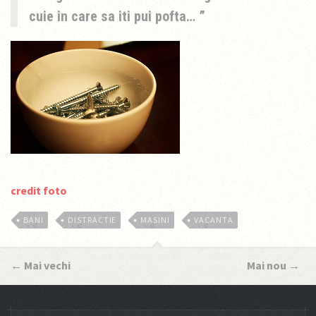
cuie in care sa iti pui pofta…
credit foto
BANI
DISTRACTIE
MASINI
VACANTA
←
Mai vechi
Mai nou
→