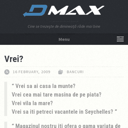
Cine se trezeşte de dimineaţă râde mai bine
Menu
NU APĂSA AICI!
Vrei?
16 FEBRUARY, 2009
BANCURI
Vrei sa ai casa la munte?
Vrei cea mai tare masina de pe piata?
Vrei vila la mare?
Vrei sa iti petreci vacantele in Seychelles?
Magazinul nostru iti ofera o gama variata de