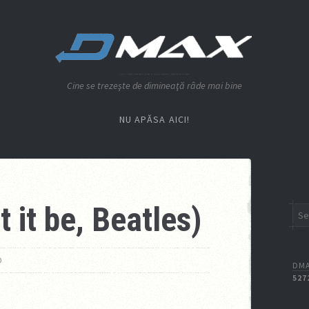
Cine se trezeşte de dimineaţă râde mai bine
NU APĂSA AICI!
t it be, Beatles)
O
DMA
527