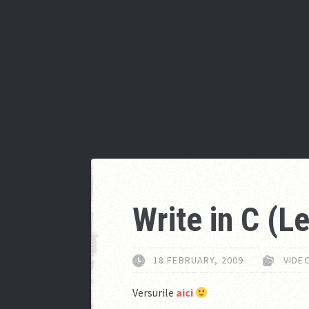
Write in C (Le
18 FEBRUARY, 2009
VIDE
Versurile
aici