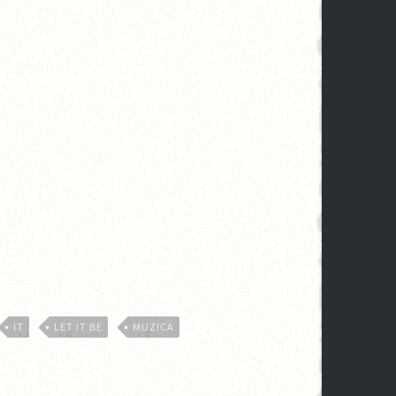
IT
LET IT BE
MUZICA