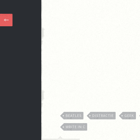
BEATLES
DISTRACTIE
GEEK
WRITE IN C