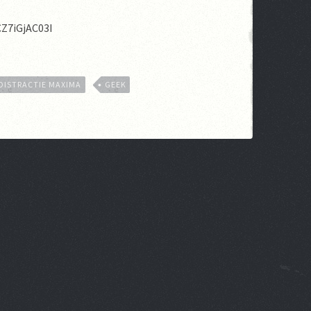
Z7iGjAC03I
DISTRACTIE MAXIMA
GEEK