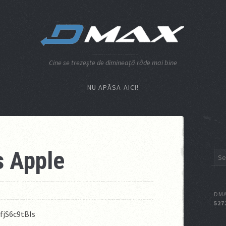
Cine se trezeşte de dimineaţă râde mai bine
NU APĂSA AICI!
s Apple
DMA
527
fjS6c9tBls