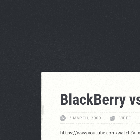
BlackBerry v
5 MARCH, 2009
VIDEO
httpv://www.youtube.com/watch?v=x