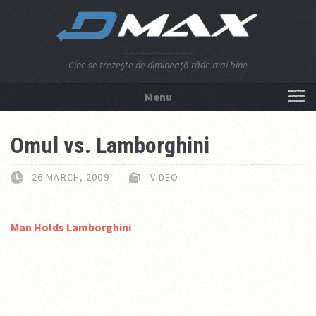
Cine se trezeşte de dimineaţă râde mai bine
Menu
NU APĂSA AICI!
Omul vs. Lamborghini
26 MARCH, 2009
VIDEO
Man Holds Lamborghini