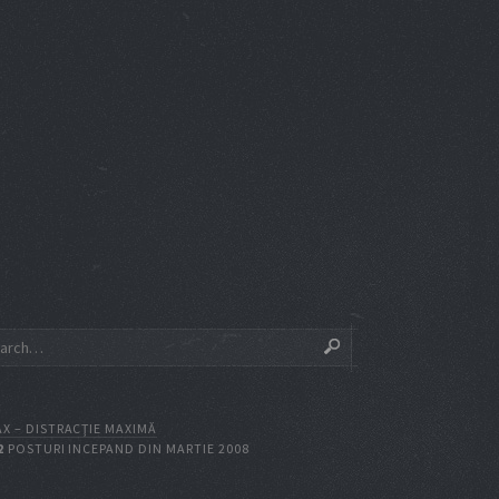
X – DISTRACŢIE MAXIMĂ
2
POSTURI INCEPAND DIN MARTIE 2008