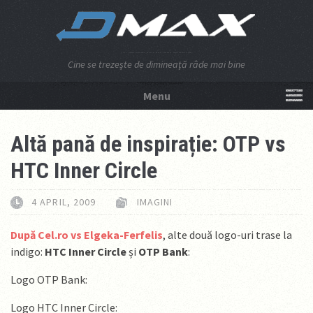
Cine se trezeşte de dimineaţă râde mai bine
Menu
NU APĂSA AICI!
Altă pană de inspirație: OTP vs
HTC Inner Circle
4 APRIL, 2009
IMAGINI
După Cel.ro vs Elgeka-Ferfelis
, alte două logo-uri trase la
indigo:
HTC Inner Circle
și
OTP Bank
:
Logo OTP Bank:
Logo HTC Inner Circle: