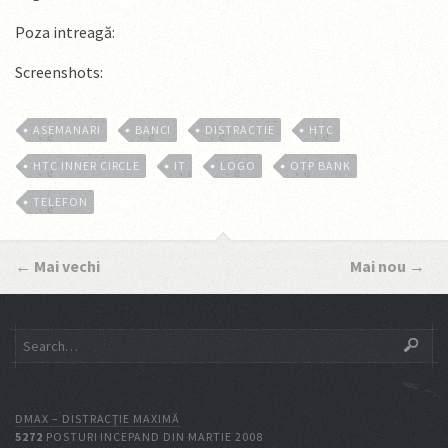
Poza intreagă:
Screenshots:
ASEMANARI
BANCI
DISTRACTIE
HTC
HTC INNER CIRCLE
IT
LOGO
OTP BANK
TELEFON
←
Mai vechi
Mai nou
→
DMAX – DISTRACŢIE MAXIMĂ
5272
POSTURI INCEPAND DIN MARTIE 2008