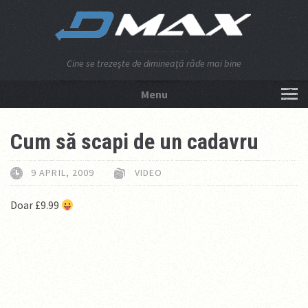
Cine se trezeşte de dimineaţă râde mai bine
Menu
NU APĂSA AICI!
Cum să scapi de un cadavru
9 APRIL, 2009
VIDEO
Doar £9.99