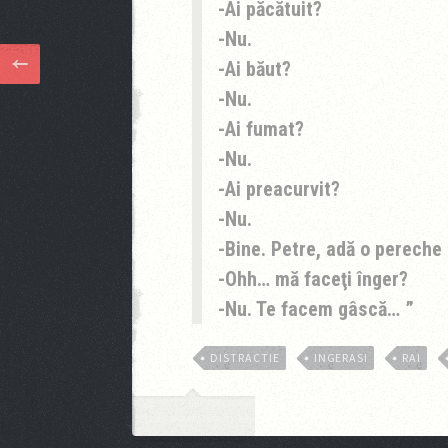
-Ai păcătuit?
-Nu.
-Ai băut?
-Nu.
-Ai fumat?
-Nu.
-Ai preacurvit?
-Nu.
-Bine. Petre, adă o pereche 
-Ohh… mă faceţi înger?
-Nu. Te facem gâscă…
DISTRACTIE
INGERASI
RAI