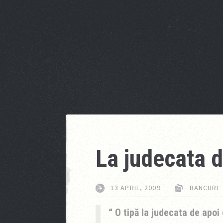
La judecata d
13 APRIL, 2009
BANCURI
O tipă la judecata de apoi