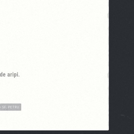
de aripi.
SF. PETRU