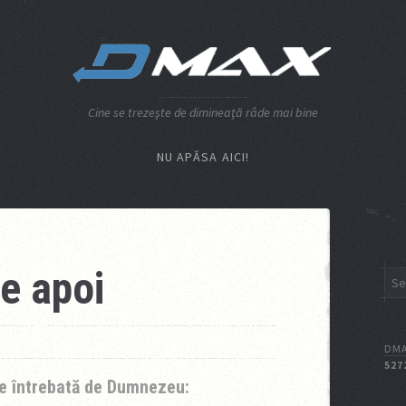
Cine se trezeşte de dimineaţă râde mai bine
NU APĂSA AICI!
e apoi
DMA
527
 e întrebată de Dumnezeu: