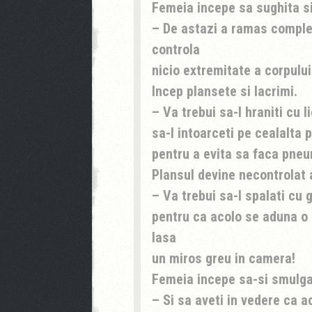
Femeia incepe sa sughita si
– De astazi a ramas complet
controla
nicio extremitate a corpului
Incep plansete si lacrimi.
– Va trebui sa-l hraniti cu li
sa-l intoarceti pe cealalta 
pentru a evita sa faca pne
Plansul devine necontrolat 
– Va trebui sa-l spalati cu g
pentru ca acolo se aduna o 
lasa
un miros greu in camera!
Femeia incepe sa-si smulga 
– Si sa aveti in vedere ca a