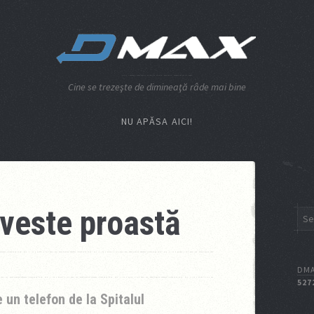
Cine se trezeşte de dimineaţă râde mai bine
NU APĂSA AICI!
 veste proastă
DMA
527
n telefon de la Spitalul