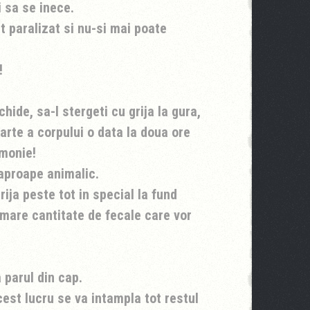
 sa se inece.
 paralizat si nu-si mai poate
!
chide, sa-l stergeti cu grija la gura,
parte a corpului o data la doua ore
umonie!
aproape animalic.
rija peste tot in special la fund
mare cantitate de fecale care vor
parul din cap.
cest lucru se va intampla tot restul