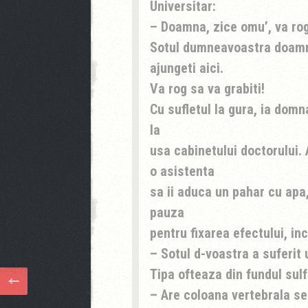
Universitar:
– Doamna, zice omu’, va rog 
Sotul dumneavoastra doamn
ajungeti aici.
Va rog sa va grabiti!
Cu sufletul la gura, ia domn
la
usa cabinetului doctorului.
o asistenta
sa ii aduca un pahar cu apa
pauza
pentru fixarea efectului, in
– Sotul d-voastra a suferit 
Tipa ofteaza din fundul sulf
– Are coloana vertebrala se