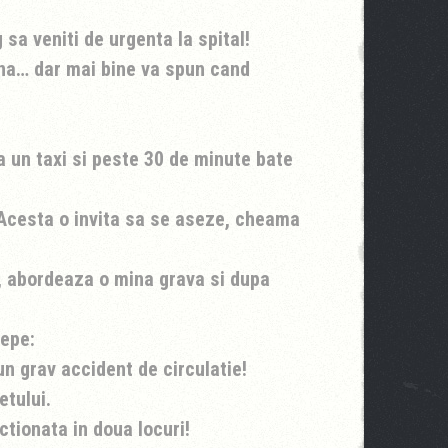
sa veniti de urgenta la spital!
a… dar mai bine va spun cand
a un taxi si peste 30 de minute bate
 Acesta o invita sa se aseze, cheama
, abordeaza o mina grava si dupa
cepe:
un grav accident de circulatie!
etului.
ctionata in doua locuri!