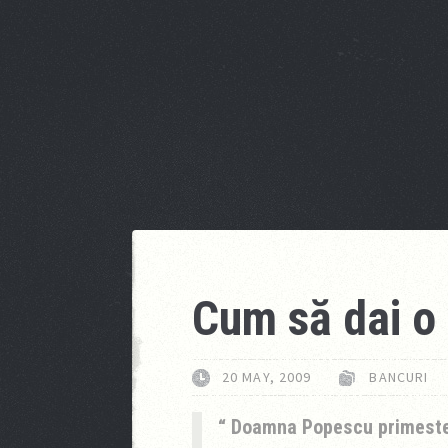
Cum să dai o
20 MAY, 2009
BANCURI
Doamna Popescu primeste u