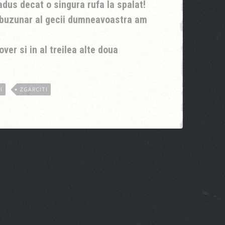
dus decat o singura rufa la spalat!
n buzunar al gecii dumneavoastra am
over si in al treilea alte doua
I
ZGARCITI