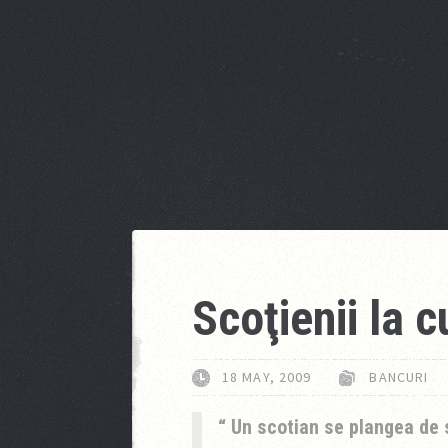
Scoţienii la c
18 MAY, 2009
BANCURI
Un scotian se plangea de s