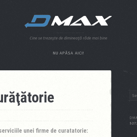
Cine se trezeşte de dimineaţă râde mai bine
NU APĂSA AICI!
urăţătorie
DMA
527
erviciile unei firme de curatatorie: