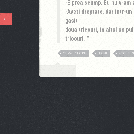
-E prea scump. Eu nu v-am a
-Aveti dreptate, dar intr-u
gasit
doua tricouri, in altul un pul
tricouri.
CURATATORIE
HAINE
SCOTIEN