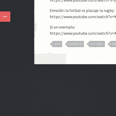
httpv://www.youtube.com/watch?v=
Simulări la fotbal vs placaje la rugby:
httpv://www.youtube.com/watch?v=
Şi un exemplu:
httpv://www.youtube.com/watch?v
ADS
BARBATI
FOTBAL
R