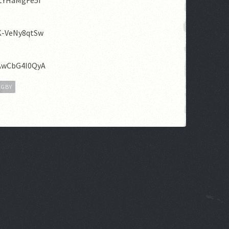
jtYHaMgFe5I
K-VeNy8qtSw
=AwCbG4I0QyA
UGBY