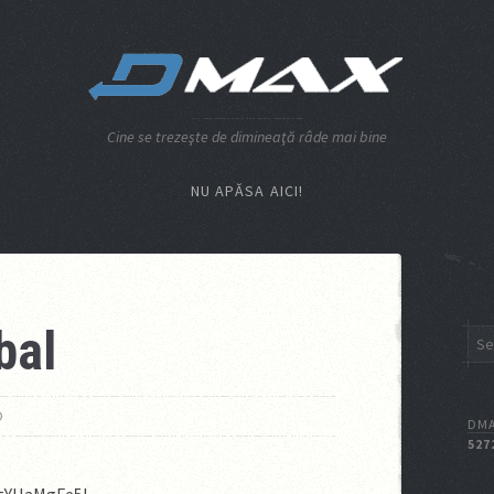
Cine se trezeşte de dimineaţă râde mai bine
NU APĂSA AICI!
bal
O
DMA
527