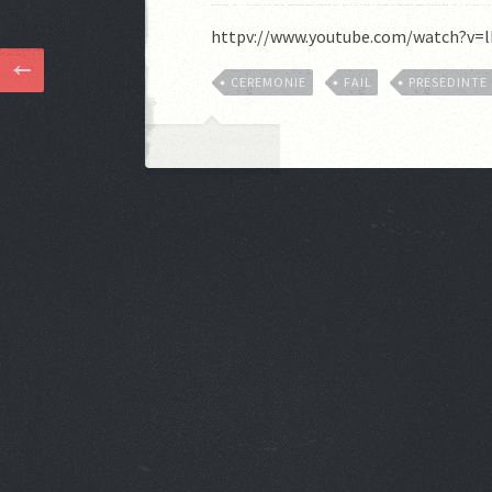
httpv://www.youtube.com/watch?v=
CEREMONIE
FAIL
PRESEDINTE