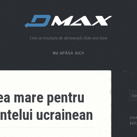
Cine se trezeşte de dimineaţă râde mai bine
NU APĂSA AICI!
ea mare pentru
ntelui ucrainean
DMA
527