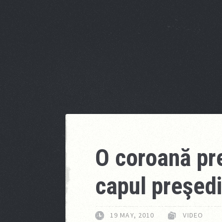
O coroană pr
capul preşedi
19 MAY, 2010
VIDEO