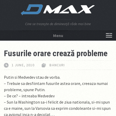
Cine se trezeşte de dimineaţă râde mai bine
Menu
NU APĂSA AICI!
Fusurile orare crează probleme
1 JUNE, 2010
BANCURI
Putin si Medvedev stau de vorba.
– Trebuie sa desfiintam fusurile astea orare, creeaza numai
probleme, spune Putin.
– De ce? – intreaba Medvedev
– Sun la Washington sa-i felicit de ziua nationala, si-mi spun
ca e maine, sun la Varsovia sa exprim condoleante si-mi spun
ca avionul inca n-a decolat…