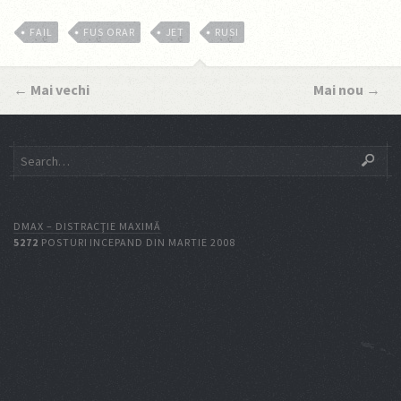
FAIL
FUS ORAR
JET
RUSI
←
Mai vechi
Mai nou
→
DMAX – DISTRACŢIE MAXIMĂ
5272
POSTURI INCEPAND DIN MARTIE 2008