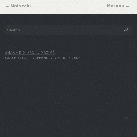
←
Mai vechi
Mai nou
→
DMAX – DISTRACŢIE MAXIMĂ
5272
POSTURI INCEPAND DIN MARTIE 2008