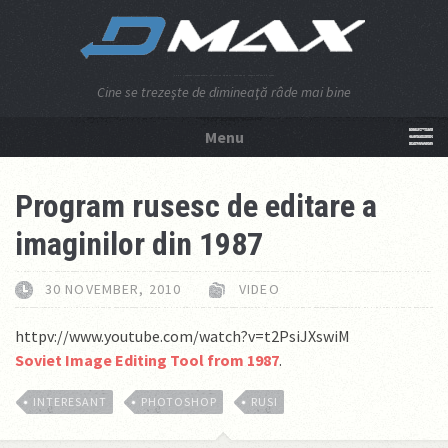
Cine se trezeşte de dimineaţă râde mai bine
Menu
NU APĂSA AICI!
Program rusesc de editare a
imaginilor din 1987
30 NOVEMBER, 2010
VIDEO
httpv://www.youtube.com/watch?v=t2PsiJXswiM
Soviet Image Editing Tool from 1987
.
INTERESANT
PHOTOSHOP
RUSI